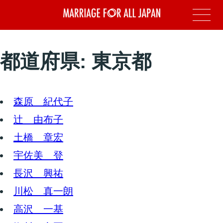
都道府県:
東京都
森原 紀代子
辻 由布子
土橋 章宏
宇佐美 登
長沢 興祐
川松 真一朗
高沢 一基