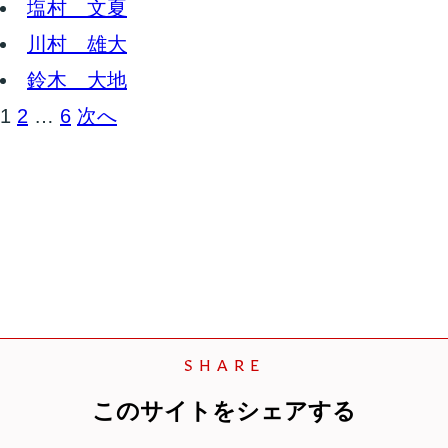
塩村 文夏
川村 雄大
鈴木 大地
1
2
…
6
次へ
SHARE
このサイトをシェアする