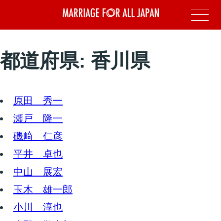
都道府県:
香川県
原田 秀一
瀬戸 隆一
磯﨑 仁彦
平井 卓也
中山 展宏
玉木 雄一郎
小川 淳也