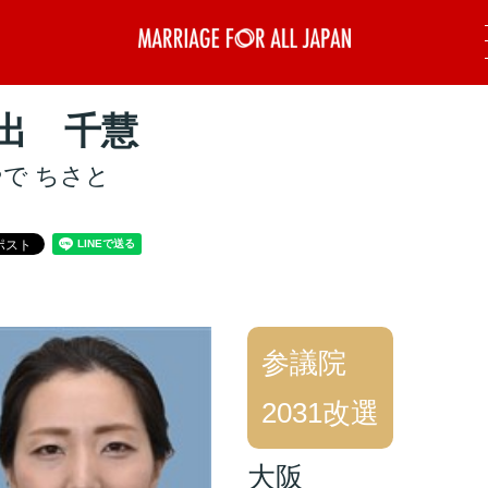
出 千慧
で ちさと
参議院
2031改選
大阪