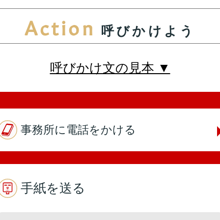
Action
呼びかけよう
第5回
詳細はこちら
本人出席
代理出席（秘書）
呼びかけ文の見本 ▼
第4回
詳細はこちら
事務所に電話をかける
本人出席
代理出席（秘書）
手紙を送る
第3回
詳細はこちら