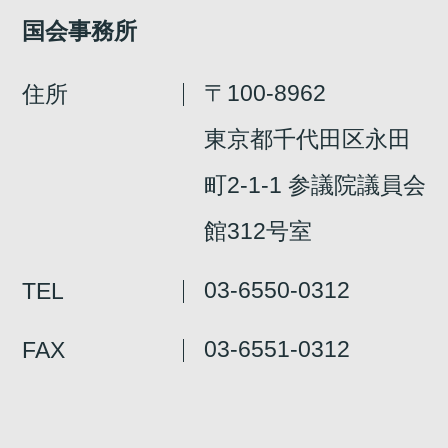
国会事務所
本人出席
代理出席（秘書）
〒100-8962
住所
東京都千代田区永田
第2回
詳細はこちら
町2-1-1 参議院議員会
本人出席
代理出席（秘書）
館312号室
03-6550-0312
TEL
03-6551-0312
FAX
第1回
詳細はこちら
本人出席
代理出席（秘書）