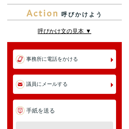
Action
呼びかけよう
第5回
詳細はこちら
本人出席
代理出席（秘書）
呼びかけ文の見本 ▼
第4回
詳細はこちら
事務所に電話をかける
本人出席
代理出席（秘書）
議員にメールする
第3回
詳細はこちら
本人出席
手紙を送る
代理出席（秘書）