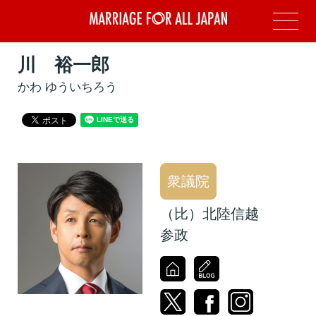
川 裕一郎
かわ ゆういちろう
衆議院
（比）北陸信越
参政