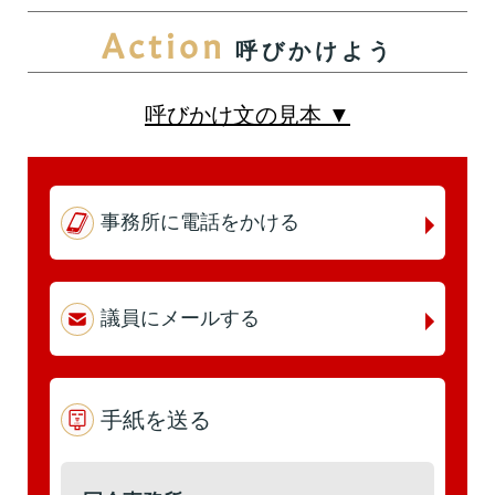
Action
呼びかけよう
第5回
詳細はこちら
本人出席
代理出席（秘書）
呼びかけ文の見本 ▼
第4回
詳細はこちら
事務所に電話をかける
本人出席
代理出席（秘書）
議員にメールする
第3回
詳細はこちら
本人出席
手紙を送る
代理出席（秘書）