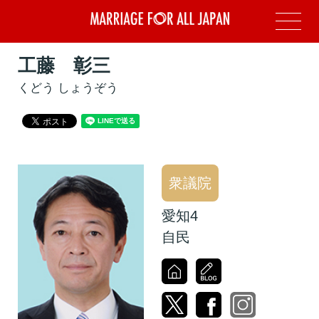
工藤 彰三
くどう しょうぞう
衆議院
愛知4
自民