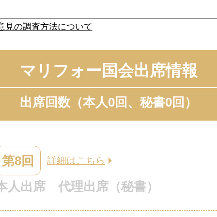
意見の調査方法について
マリフォー国会出席情報
出席回数（本人0回、秘書0回）
第8回
詳細はこちら
本人出席
代理出席（秘書）