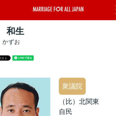
 和生
 かずお
衆議院
（比）北関東
自民