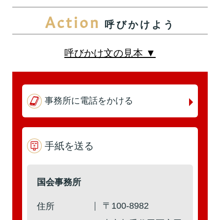
Action
呼びかけよう
第5回
詳細はこちら
本人出席
代理出席（秘書）
呼びかけ文の見本 ▼
第4回
詳細はこちら
事務所に電話をかける
本人出席
代理出席（秘書）
手紙を送る
第3回
詳細はこちら
国会事務所
本人出席
代理出席（秘書）
〒100-8982
住所