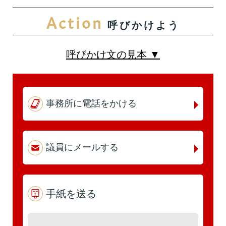
Action
呼びかけよう
第5回
詳細はこちら
本人出席
代理出席（秘書）
呼びかけ文の見本 ▼
第4回
詳細はこちら
事務所に電話をかける
本人出席
代理出席（秘書）
議員にメールする
第3回
詳細はこちら
本人出席
手紙を送る
代理出席（秘書）