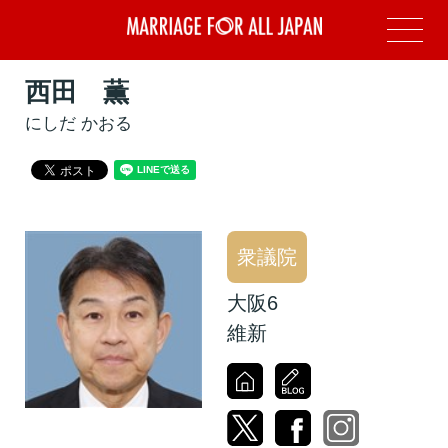
西田 薫
にしだ かおる
衆議院
大阪6
維新