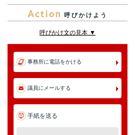
Action
呼びかけよう
第5回
詳細はこちら
本人出席
代理出席（秘書）
呼びかけ文の見本 ▼
第4回
詳細はこちら
事務所に電話をかける
本人出席
代理出席（秘書）
議員にメールする
第3回
詳細はこちら
本人出席
手紙を送る
代理出席（秘書）