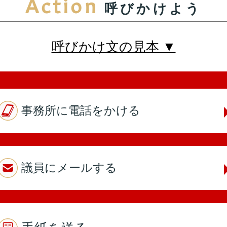
Action
呼びかけよう
第5回
詳細はこちら
本人出席
代理出席（秘書）
呼びかけ文の見本 ▼
第4回
詳細はこちら
事務所に電話をかける
本人出席
代理出席（秘書）
議員にメールする
第3回
詳細はこちら
本人出席
代理出席（秘書）