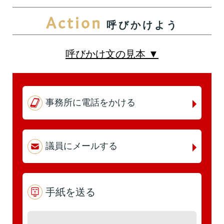
Action
呼びかけよう
第5回
詳細はこちら
本人出席
代理出席（秘書）
呼びかけ文の見本 ▼
第4回
詳細はこちら
事務所に電話をかける
本人出席
代理出席（秘書）
議員にメールする
第3回
詳細はこちら
本人出席
手紙を送る
代理出席（秘書）