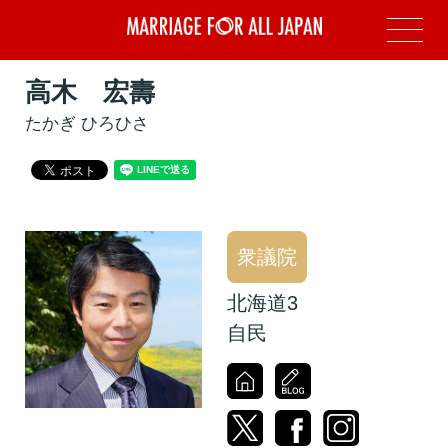
高木 宏壽
たかぎ ひろひさ
衆議院
北海道3
自民