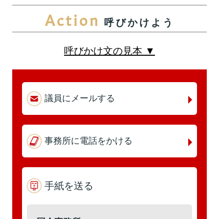
Action
呼びかけよう
第5回
詳細はこちら
本人出席
代理出席（秘書）
呼びかけ文の見本 ▼
第4回
詳細はこちら
議員にメールする
本人出席
代理出席（秘書）
事務所に電話をかける
第3回
詳細はこちら
本人出席
手紙を送る
代理出席（秘書）