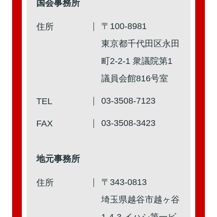
国会事務所
第2回
詳細はこちら
〒100-8981
住所
本人出席
代理出席（秘書）
東京都千代田区永田
町2-2-1 衆議院第1
議員会館816号室
第1回
詳細はこちら
03-3508-7123
TEL
本人出席
代理出席（秘書）
03-3508-3423
FAX
地元事務所
〒343-0813
住所
埼玉県越谷市越ヶ谷
1-4-3 イハシ第一ビ