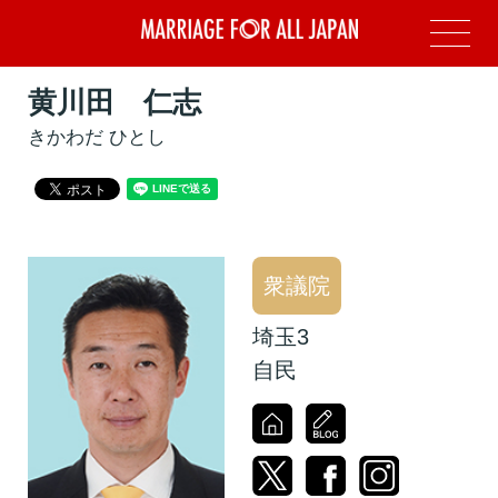
黄川田 仁志
きかわだ ひとし
衆議院
埼玉3
自民